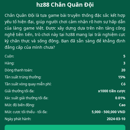
hz88 Chắn Quân Đội
Chắn Quân Đội là tựa game bài truyền thống đặc sắc kết hợp
yếu tố hiện đại, giúp người chơi cảm nhận rõ hơn sự hấp dẫn
của làng game Việt. Được xây dựng dựa trên nền tảng công
nghệ tiên tiến, trò chơi này tại hz88 mang lại trải nghiệm cực
kỳ chân thực và sống động. Bạn đã sẵn sàng để khẳng định
đẳng cấp của mình chưa?
Cuộn:
5
Hàng:
3
Dòng thanh toán:
20
Tần suất trúng thưởng:
15%
Tần suất vòng quay miễn phí:
Có
Giải thưởng tối đa:
x1000 tiền cược
Xác suất giải thưởng tối đa:
0.01%
Mức độ biến động:
Cao
Mức cược tối thiểu - tối đa:
5,000 - 500,000 VND
Ngày phát hành:
2024-03-10