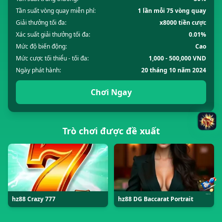
Tần suất vòng quay miễn phí:
1 lần mỗi 75 vòng quay
Giải thưởng tối đa:
x8000 tiền cược
Xác suất giải thưởng tối đa:
0.01%
Mức độ biến động:
Cao
Mức cược tối thiểu - tối đa:
1,000 - 500,000 VND
Ngày phát hành:
20 tháng 10 năm 2024
Chơi Ngay
Trò chơi được đề xuất
hz88 Crazy 777
hz88 DG Baccarat Portrait